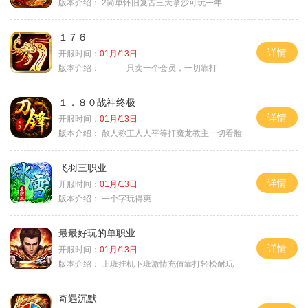
版本介绍：
2简单怀旧复古三天拿沙可玩一年
１７６
详情
开服时间：
01月/13日
版本介绍：
只卖一个会员，一切靠打
１．８０战神终极
详情
开服时间：
01月/13日
版本介绍：
散人称王人人平等打魔龙教主一切看脸
飞羽三职业
详情
开服时间：
01月/13日
版本介绍：
一个字玩得爽
最最好玩的单职业
详情
开服时间：
01月/13日
版本介绍：
上班挂机下班激情充值靠打轻松耐玩
奇遇沉默