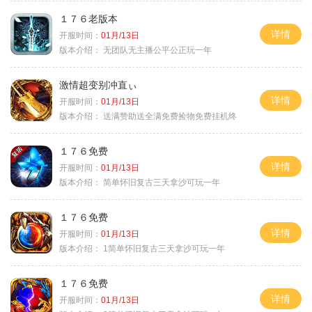
１７６老版本
详情
开服时间：
01月/13日
版本介绍：
无团队无主播公平公正玩一年
激情超变别冲直ぃ
详情
开服时间：
01月/13日
版本介绍：
送满赞助送全满免费捡物免费挂机终
１７６免费
详情
开服时间：
01月/13日
版本介绍：
简单怀旧复古三天拿沙可玩一年
１７６免费
详情
开服时间：
01月/13日
版本介绍：
1简单怀旧复古三天拿沙可玩一年
１７６免费
详情
开服时间：
01月/13日