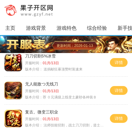
主页
游戏背景
游戏特色
综合经验
新手
更新时间：2026-01-13
刀刀切割5%冰雪
详情
开服时间：
01月/13日
版本介绍：
送捐献狂暴顶赞时装速来
无人能敌つ无线刀
详情
开服时间：
01月/13日
版本介绍：
荐 ０元满级上线变土豪秒各种装Ｂ
复古。微变三职业
详情
开服时间：
01月/13日
版本介绍：
法师技能切割，战士刀刀切割，道士宠物秒怪