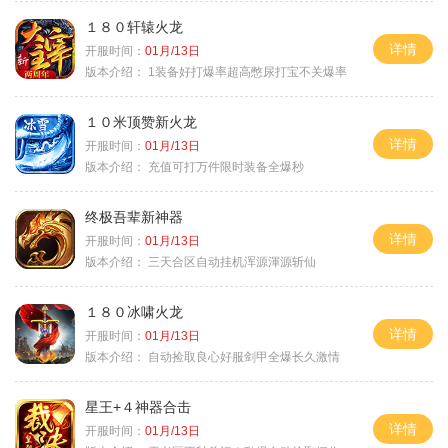
１８０轩辕火龙
详情
开服时间：
01月/13日
版本介绍：
1装备好打爆率超高憋尿打宝不关爆率
１０米顶赞新火龙
详情
开服时间：
01月/13日
版本介绍：
充值可打万件限时装备全爆秒
终极吾辈新神器
详情
开服时间：
01月/13日
版本介绍：
三天合区自动挂机浑源渾源斩仙
１８０冰啸火龙
详情
开服时间：
01月/13日
版本介绍：
自动捡取良心好服剑甲全爆长久激情
星王+４神器合击
详情
开服时间：
01月/13日