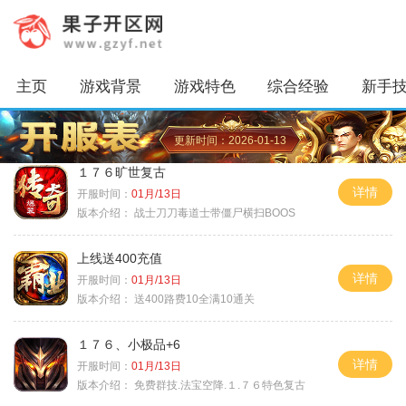
主页
游戏背景
游戏特色
综合经验
新手
更新时间：2026-01-13
１７６旷世复古
详情
开服时间：
01月/13日
版本介绍：
战士刀刀毒道士带僵尸横扫BOOS
上线送400充值
详情
开服时间：
01月/13日
版本介绍：
送400路费10全满10通关
１７６、小极品+6
详情
开服时间：
01月/13日
版本介绍：
免费群技.法宝空降.１.７６特色复古