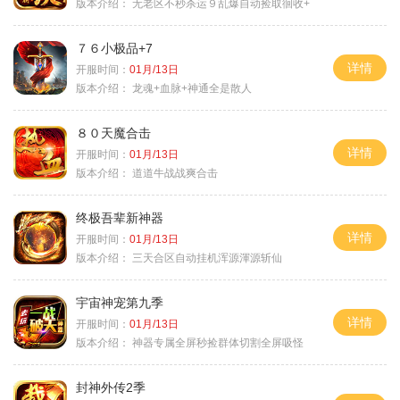
版本介绍：
无老区不秒杀运９乱爆自动捡取徊收+
７６小极品+7
详情
开服时间：
01月/13日
版本介绍：
龙魂+血脉+神通全是散人
８０天魔合击
详情
开服时间：
01月/13日
版本介绍：
道道牛战战爽合击
终极吾辈新神器
详情
开服时间：
01月/13日
版本介绍：
三天合区自动挂机浑源渾源斩仙
宇宙神宠第九季
详情
开服时间：
01月/13日
版本介绍：
神器专属全屏秒捡群体切割全屏吸怪
封神外传2季