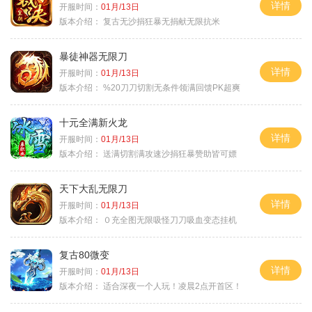
详情
开服时间：
01月/13日
版本介绍：
复古无沙捐狂暴无捐献无限抗米
暴徒神器无限刀
详情
开服时间：
01月/13日
版本介绍：
%20刀刀切割无条件领满回馈PK超爽
十元全满新火龙
详情
开服时间：
01月/13日
版本介绍：
送满切割满攻速沙捐狂暴赞助皆可嫖
天下大乱无限刀
详情
开服时间：
01月/13日
版本介绍：
０充全图无限吸怪刀刀吸血变态挂机
复古80微变
详情
开服时间：
01月/13日
版本介绍：
适合深夜一个人玩！凌晨2点开首区！