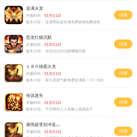
送满火龙
详情
开服时间：
01月/11日
版本介绍：
送满赞助送全满免费捡物免费挂机
恐龙扛狼沉默
详情
开服时间：
01月/11日
版本介绍：
你没玩过的沉默嘟嘟武易
１８０雄霸火龙
详情
开服时间：
01月/11日
版本介绍：
新火龙新气象免费送满级一刀一光柱
传说迷失
详情
开服时间：
01月/11日
版本介绍：
千件限时人人有爆上线就是干
激情超变别冲直ぃ
详情
开服时间：
01月/11日