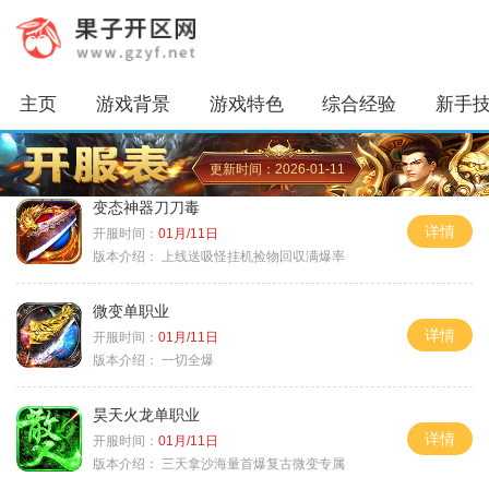
主页
游戏背景
游戏特色
综合经验
新手
更新时间：2026-01-11
变态神器刀刀毒
详情
开服时间：
01月/11日
版本介绍：
上线送吸怪挂机捡物回収满爆率
微变单职业
详情
开服时间：
01月/11日
版本介绍：
一切全爆
昊天火龙单职业
详情
开服时间：
01月/11日
版本介绍：
三天拿沙海量首爆复古微变专属