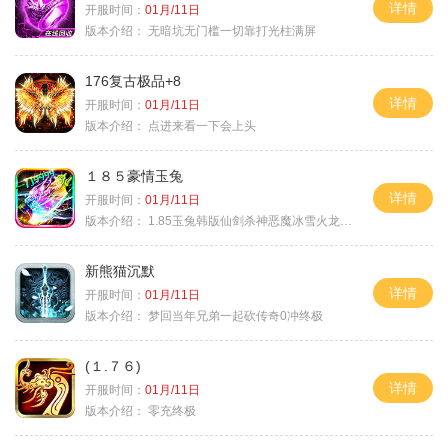
详情
开服时间：
01月/11日
版本介绍：
无暗坑无门槛一切靠打光柱满屏
176复古极品+8
详情
开服时间：
01月/11日
版本介绍：
点进来看一下会上头
１８５豪情玉兔
详情
开服时间：
01月/11日
版本介绍：
1.85玉兔韩版仙剑杀神恶魔冰雪火龙神器专属
新熊猫沉默
详情
开服时间：
01月/11日
版本介绍：
梦回当年兄弟一起砍传奇0冲终极
(１.７６)
详情
开服时间：
01月/11日
版本介绍：
零充终极