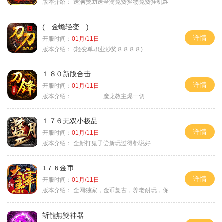
版本介绍：
送满赞助送全满免费捡物免费挂机终
( 金蟾轻变 )
详情
开服时间：
01月/11日
版本介绍：
(轻变单职业沙奖８８８８)
１８０新版合击
详情
开服时间：
01月/11日
版本介绍：
魔龙教主爆一切
１７６无双小极品
详情
开服时间：
01月/11日
版本介绍：
全新打鬼子尝新玩过得都说好
1７６金币
详情
开服时间：
01月/11日
版本介绍：
全网独家，金币复古，养老耐玩，保底回収
斩龍無雙神器