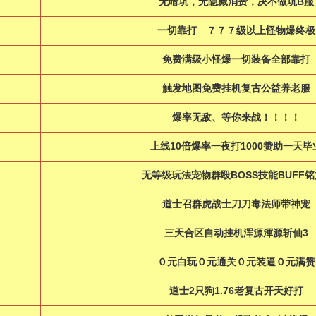
无暗坑，无隐藏消费，决不做坑B服
一切靠打 ７７７级以上怪物爆终
免费满级小怪爆一切装备全部靠打
触发地图免费挂机复古公益养老服
爆率无敌、等你来战！！！！
上线10倍爆率一夜打1000赞助一天毕
无等级玩法宠物群殴BOSS技能BUFF铭
道士召群虎战士刀刀毒法师带神宠
三天合区自动挂机浑源渾源斩仙3
０元白玩０元通关０元装逼０元满赞
道士2只狗1.76老复古开天好打