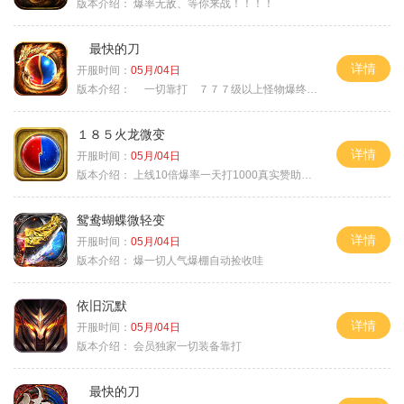
版本介绍：
爆率无敌、等你来战！！！！
最快的刀
详情
开服时间：
05月/04日
版本介绍：
一切靠打 ７７７级以上怪物爆终极
１８５火龙微变
详情
开服时间：
05月/04日
版本介绍：
上线10倍爆率一天打1000真实赞助一夜终
鸳鸯蝴蝶微轻变
详情
开服时间：
05月/04日
版本介绍：
爆一切人气爆棚自动捡收哇
依旧沉默
详情
开服时间：
05月/04日
版本介绍：
会员独家一切装备靠打
最快的刀