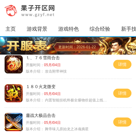
主页
游戏背景
游戏特色
综合经验
新手
更新时间：2026-01-22
⒈、７６雪雨合击
详情
开服时间：
05月/04日
版本介绍：
攻击附带神技
１８０火龙微变
详情
开服时间：
05月/04日
版本介绍：
内置智能挂机终极全爆物价超值上线送神器
鏖战大极品合击
详情
开服时间：
05月/04日
版本介绍：
舞帝味儿原始龙之冰魂摘星