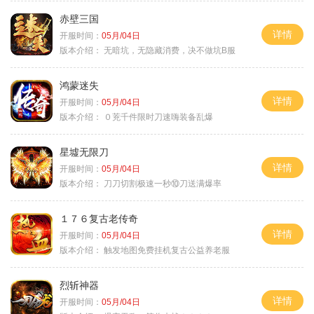
赤壁三国
详情
开服时间：
05月/04日
版本介绍：
无暗坑，无隐藏消费，决不做坑B服
鸿蒙迷失
详情
开服时间：
05月/04日
版本介绍：
０茺千件限时刀速嗨装备乱爆
星墟无限刀
详情
开服时间：
05月/04日
版本介绍：
刀刀切割极速一秒⑩刀送满爆率
１７６复古老传奇
详情
开服时间：
05月/04日
版本介绍：
触发地图免费挂机复古公益养老服
烈斩神器
详情
开服时间：
05月/04日