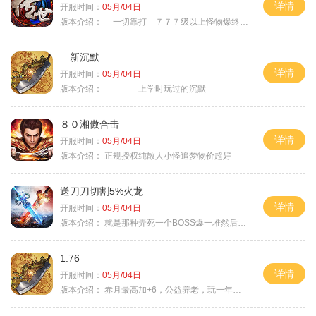
详情
开服时间：
05月/04日
版本介绍：
一切靠打 ７７７级以上怪物爆终极
新沉默
详情
开服时间：
05月/04日
版本介绍：
上学时玩过的沉默
８０湘傲合击
详情
开服时间：
05月/04日
版本介绍：
正规授权纯散人小怪追梦物价超好
送刀刀切割5%火龙
详情
开服时间：
05月/04日
版本介绍：
就是那种弄死一个BOSS爆一堆然后就起飞
1.76
详情
开服时间：
05月/04日
版本介绍：
赤月最高加+6，公益养老，玩一年不腻，屠龙